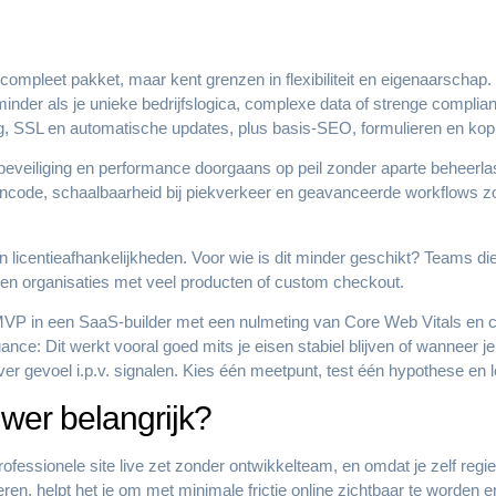
mpleet pakket, maar kent grenzen in flexibiliteit en eigenaarschap. H
inder als je unieke bedrijfslogica, complexe data of strenge complian
, SSL en automatische updates, plus basis-SEO, formulieren en koppe
 beveiliging en performance doorgaans op peil zonder aparte beheerlas
oncode, schaalbaarheid bij piekverkeer en geavanceerde workflows z
 en licentieafhankelijkheden. Voor wie is dit minder geschikt? Teams 
en organisaties met veel producten of custom checkout.
n MVP in een SaaS-builder met een nulmeting van Core Web Vitals en c
e: Dit werkt vooral goed mits je eisen stabiel blijven of wanneer je t
ver gevoel i.p.v. signalen. Kies één meetpunt, test één hypothese en l
wer belangrijk?
ofessionele site live zet zonder ontwikkelteam, en omdat je zelf reg
deren, helpt het je om met minimale frictie online zichtbaar te worden en