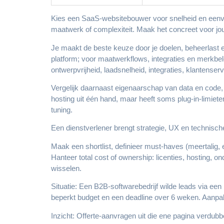
Kies een SaaS-websitebouwer voor snelheid en eenvo
maatwerk of complexiteit. Maak het concreet voor jou
Je maakt de beste keuze door je doelen, beheerlast en
platform; voor maatwerkflows, integraties en merkbe
ontwerpvrijheid, laadsnelheid, integraties, klantense
Vergelijk daarnaast eigenaarschap van data en code, d
hosting uit één hand, maar heeft soms plug-in-limiet
tuning.
Een dienstverlener brengt strategie, UX en technische b
Maak een shortlist, definieer must-haves (meertalig,
Hanteer total cost of ownership: licenties, hosting, on
wisselen.
Situatie: Een B2B-softwarebedrijf wilde leads via een
beperkt budget en een deadline over 6 weken. Aanpak
Inzicht: Offerte-aanvragen uit die ene pagina verdub