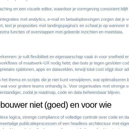
aching en een visuele editor, waardoor je vormgeving consistent blijft 
integraties met analytics, e-mail en betaaloplossingen zorgen dat je
et, test je proposities met landingspagina’s en schaal je op wanneer t
et extra functies of overstappen met geleerde inzichten en meetdata.
rkennen: je ruilt flexibiliteit en eigenaarschap vaak in voor snelheid
orkflows of maatwerk-UX nodig hebt; dan bots je tegen gesloten code,
oprietaire sjablonen, apps en datavelden, terwijl total cost stijgt door 
het thema en scripts die je niet kunt verwijderen, wat optimaliseren 
, wat voor grotere teams onhandig is. Voor organisaties met strenge se
rstandiger, zodat je roadmap, code en data beheersbaar blijven.
bouwer niet (goed) en voor wie
xe logica, strenge compliance of volledige controle over code en da
ertalige publicatieprocessen of een headless architectuur met eigen