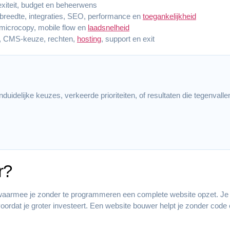
lexiteit, budget en beheerwens
breedte, integraties, SEO, performance en
toegankelijkheid
e, microcopy, mobile flow en
laadsnelheid
s, CMS-keuze, rechten,
hosting
, support en exit
duidelijke keuzes, verkeerde prioriteiten, of resultaten die tegenvallen
r?
waarmee je zonder te programmeren een complete website opzet. Je ki
voordat je groter investeert. Een website bouwer helpt je zonder cod