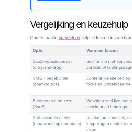
Vergelijking en keuzehulp
Onderstaande
vergelijking
helpt je kiezen tussen typ
Optie
Wanneer kiezen
SaaS-websitebouwer
Snel online met eenvoudi
(drag-and-drop)
portfolio of landingspagi
CMS + pagebuilder
Contentrijke site of blo
(open-source)
focus en uitbreidbaarhei
E-commerce bouwer
Webshop snel live met v
(SaaS)
checkout en betalingen
Professionele dienst
Unieke functionaliteit, 
(maatwerk/implementatie)
koppelingen of strikte m
eisen