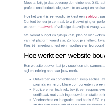
Meestal krijg je daarbovenop domeinbeheer, SSL, a
professional bedoeld die jouw site ontwerpt en realiseer
Hoe het werkt is eenvoudig: je kiest een
sjabloon
, pa
Content beheer je centraal, terwijl beveiliging en pe
extreem
maatwerk
of volledige datavrijheid vraagt v
stel vooraf budget en tijdslijn vast, plan na vier wek
van het platform waard zijn. Zo houd je snelheid, kwal
Kies één meetpunt, test één hypothese en leg vooraf vas
Hoe werkt een website bo
Een website bouwer laat je visueel een site samenstell
stijl en indeling aan naar jouw merk.
Ontwerpen en contentbeheer: sleep secties, afb
pagina’s en herbruikbare componenten via ee
Publiceren en techniek: bekijk een responsieve 
certificaat, met vaak ingebouwde prestatie-opti
Vindbaarheid en integraties: stel basis-SEO in (
op dat diep maatwerk of complexe databases bep