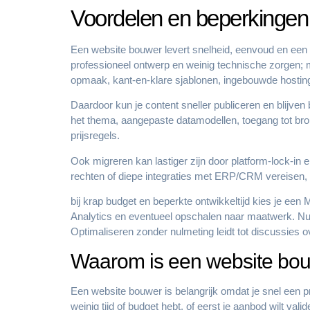
Voordelen en beperkingen
Een website bouwer levert snelheid, eenvoud en een co
professioneel ontwerp en weinig technische zorgen; m
opmaak, kant-en-klare sjablonen, ingebouwde hosting
Daardoor kun je content sneller publiceren en blijven
het thema, aangepaste datamodellen, toegang tot br
prijsregels.
Ook migreren kan lastiger zijn door platform-lock-in
rechten of diepe integraties met ERP/CRM vereisen, 
bij krap budget en beperkte ontwikkeltijd kies je ee
Analytics en eventueel opschalen naar maatwerk. Nuanc
Optimaliseren zonder nulmeting leidt tot discussies o
Waarom is een website bou
Een website bouwer is belangrijk omdat je snel een pr
weinig tijd of budget hebt, of eerst je aanbod wilt vali