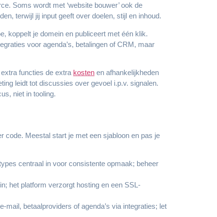
rce. Soms wordt met ‘website bouwer’ ook de
, terwijl jij input geeft over doelen, stijl en inhoud.
oe, koppelt je domein en publiceert met één klik.
integraties voor agenda’s, betalingen of CRM, maar
f extra functies de extra
kosten
en afhankelijkheden
ng leidt tot discussies over gevoel i.p.v. signalen.
s, niet in tooling.
der code. Meestal start je met een sjabloon en pas je
rtypes centraal in voor consistente opmaak; beheer
in; het platform verzorgt hosting en een SSL-
-mail, betaalproviders of agenda’s via integraties; let