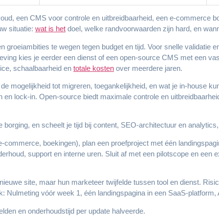
ud, een CMS voor controle en uitbreidbaarheid, een e-commerce bou
w situatie:
wat is het
doel, welke randvoorwaarden zijn hard, en wann
 groeiambities te wegen tegen budget en tijd. Voor snelle validatie en
leving kies je eerder een dienst of een open-source CMS met een vas
rvice, schaalbaarheid en
totale kosten
over meerdere jaren.
e mogelijkheid tot migreren, toegankelijkheid, en wat je in-house kun
en en lock-in. Open-source biedt maximale controle en uitbreidbaarh
orging, en scheelt je tijd bij content, SEO-architectuur en analytics, 
 e-commerce, boekingen), plan een proefproject met één landingspagi
derhoud, support en interne uren. Sluit af met een pilotscope en een ex
 nieuwe site, maar hun marketeer twijfelde tussen tool en dienst. Risi
: Nulmeting vóór week 1, één landingspagina in een SaaS-platform, 
belden en onderhoudstijd per update halveerde.