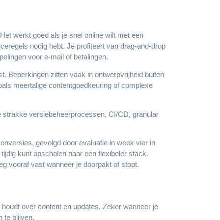
et werkt goed als je snel online wilt met een
ceregels nodig hebt. Je profiteert van drag-and-drop
lingen voor e-mail of betalingen.
t. Beperkingen zitten vaak in ontwerpvrijheid buiten
oals meertalige contentgoedkeuring of complexe
die strakke versiebeheerprocessen, CI/CD, granular
onversies, gevolgd door evaluatie in week vier in
ijdig kunt opschalen naar een flexibeler stack.
eg vooraf vast wanneer je doorpakt of stopt.
ie houdt over content en updates. Zeker wanneer je
 te blijven.