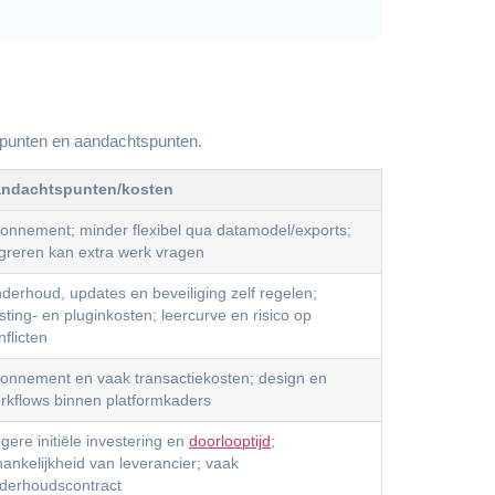
e punten en aandachtspunten.
ndachtspunten/kosten
onnement; minder flexibel qua datamodel/exports;
greren kan extra werk vragen
derhoud, updates en beveiliging zelf regelen;
sting- en pluginkosten; leercurve en risico op
nflicten
onnement en vaak transactiekosten; design en
rkflows binnen platformkaders
gere initiële investering en
doorlooptijd
;
hankelijkheid van leverancier; vaak
derhoudscontract