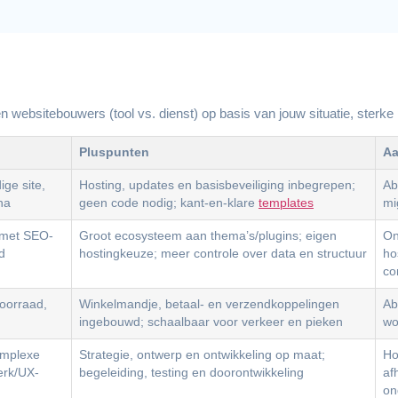
en websitebouwers (tool vs. dienst) op basis van jouw situatie, sterk
Pluspunten
Aa
ge site,
Hosting, updates en basisbeveiliging inbegrepen;
Ab
na
geen code nodig; kant-en-klare
templates
mi
g met SEO-
Groot ecosysteem aan thema’s/plugins; eigen
On
d
hostingkeuze; meer controle over data en structuur
ho
co
oorraad,
Winkelmandje, betaal- en verzendkoppelingen
Ab
ingebouwd; schaalbaar voor verkeer en pieken
wo
complexe
Strategie, ontwerp en ontwikkeling op maat;
Ho
erk/UX-
begeleiding, testing en doorontwikkeling
af
on