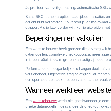
Je profiteert van veilige hosting, automatische SSL, c
Basis-SEO, schema-opties, laadtijdoptimalisaties en 
gericht kunt verbeteren. Zo verkort je je time-to-mark
stappen. Als je later verder wilt, kun je uitbreiden m
Beperkingen en valkuilen
Een website bouwer heeft grenzen die je vroeg wilt he
datamodellen, complexe checkoutlogica, meertalige w
in is een reëel risico: migreren kan lastig zijn door pr
Performance en toegankelijkheid hangen deels af van 
versiebeheer, uitgebreide staging of granular rechten
een open-source stack met een vaste partner vaak ve
Wanneer werkt een website
Een
websitebouwer
werkt niet goed wanneer je comple
unieke datamodellen, geavanceerde checkoutflows, me