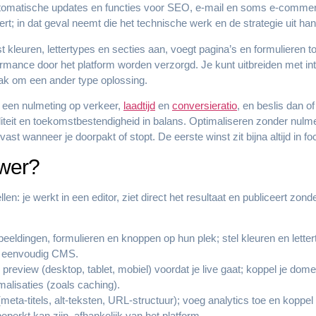
utomatische updates en functies voor SEO, e-mail en soms e-comme
t; in dat geval neemt die het technische werk en de strategie uit handen
st kleuren, lettertypes en secties aan, voegt pagina’s en formulieren t
rformance door het platform worden verzorgd. Je kunt uitbreiden met 
aak om een ander type oplossing.
en een nulmeting op verkeer,
laadtijd
en
conversieratio
, en beslis dan o
iteit en toekomstbestendigheid in balans. Optimaliseren zonder nulmeti
t wanneer je doorpakt of stopt. De eerste winst zit bijna altijd in focu
uwer?
en: je werkt in een editor, ziet direct het resultaat en publiceert zon
eeldingen, formulieren en knoppen op hun plek; stel kleuren en lette
n eenvoudig CMS.
preview (desktop, tablet, mobiel) voordat je live gaat; koppel je dome
malisaties (zoals caching).
meta-titels, alt-teksten, URL-structuur); voeg analytics toe en koppel e
erkt kan zijn, afhankelijk van het platform.