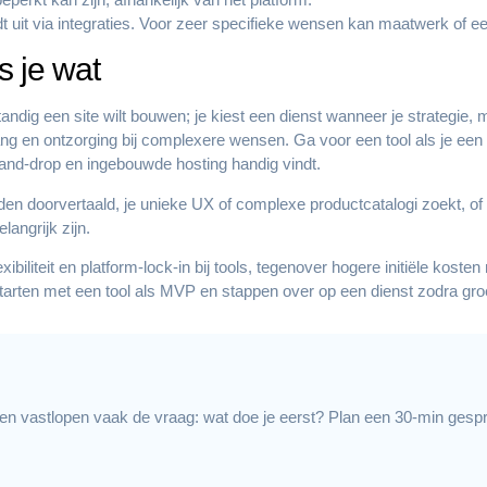
idt uit via integraties. Voor zeer specifieke wensen kan maatwerk of e
s je wat
tandig een site wilt bouwen; je kiest een dienst wanneer je strategie,
gang en ontzorging bij complexere wensen. Ga voor een tool als je een
ag-and-drop en ingebouwde hosting handig vindt.
rden doorvertaald, je unieke UX of complexe productcatalogi zoekt, o
angrijk zijn.
ibiliteit en platform-lock-in bij tools, tegenover hogere initiële kost
 starten met een tool als MVP en stappen over op een dienst zodra gro
en vastlopen vaak de vraag: wat doe je eerst? Plan een 30-min gesprek